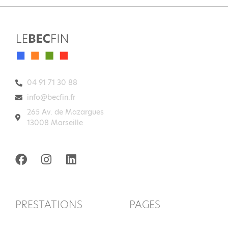
04 91 71 30 88
info@becfin.fr
265 Av. de Mazargues
13008 Marseille
PRESTATIONS
PAGES